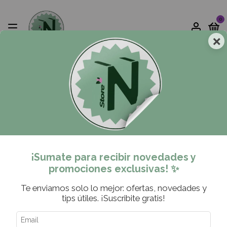
0
×
PREGUNTAS FRECUENTES
¿CÓMO COMPRAR?
Inicio
>
MOLDES SILICONA
>
MOLDES SILICONA PARA RESINA
>
Figuras
Figuras
12 productos
¡Sumate para recibir novedades y
promociones exclusivas! ✨
ORDENAR
FILTRAR
Te enviamos solo lo mejor: ofertas, novedades y
tips útiles. ¡Suscribite gratis!