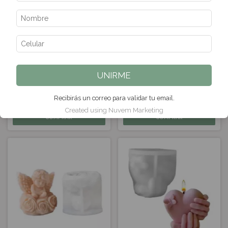
UNIRME
MOLDE SILICONA HUEVO
MOLDE SILICONA GNOMO
SAGRADA FAMILIA
DUENDE INDIVIDUAL
$7.980
$4.900
Recibirás un correo para validar tu email.
Created using Nuvem Marketing