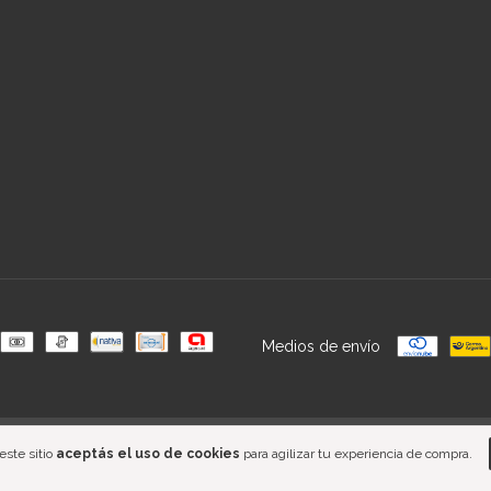
Medios de envío
sa de las y los consumidores. Para reclamos
ingresá acá.
/
Botón de arrepentimiento
este sitio
aceptás el uso de cookies
para agilizar tu experiencia de compra.