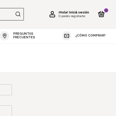
0
¡Hola!
Iniciá sesión
O podés registrarte
PREGUNTAS
¿CÓMO COMPRAR?
S DE SILICONA
MOLDES REPOSTERÍA
VELAS
JABONES
RE
FRECUENTES