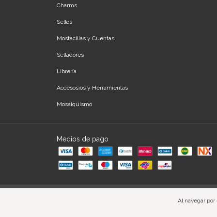
Charms
Sellos
Mostacillas y Cuentas
Selladores
Librería
Accesosios y Herramientas
Mosaiquismo
Medios de pago
Copyright Novara Store - 2026. Todos los derechos reservados.
Defen
Al navegar por 