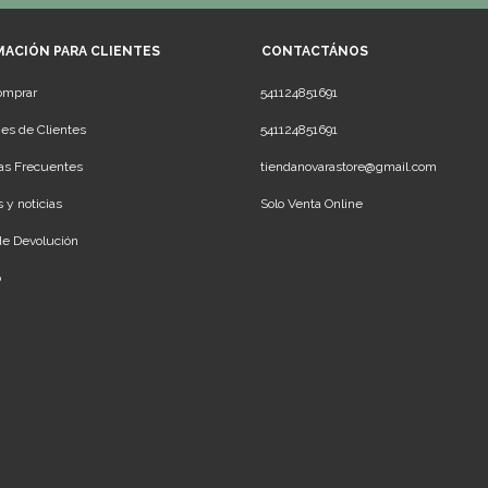
MACIÓN PARA CLIENTES
CONTACTÁNOS
omprar
541124851691
es de Clientes
541124851691
as Frecuentes
tiendanovarastore@gmail.com
 y noticias
Solo Venta Online
 de Devolución
o