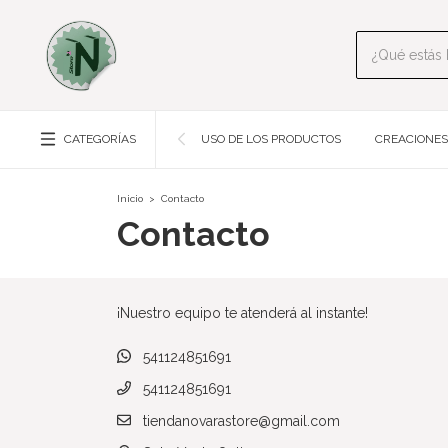
CATEGORÍAS
USO DE LOS PRODUCTOS
CREACIONES
Inicio
>
Contacto
Contacto
¡Nuestro equipo te atenderá al instante!
541124851691
541124851691
tiendanovarastore@gmail.com