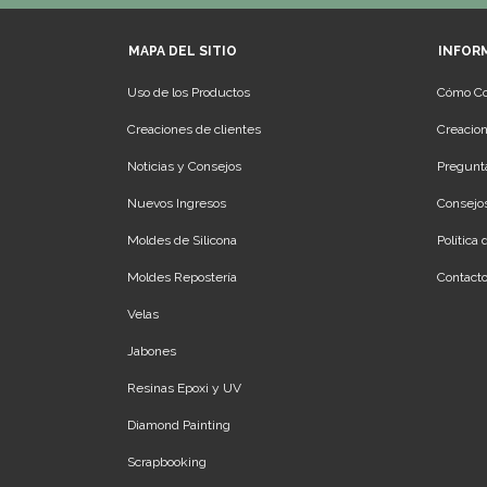
MAPA DEL SITIO
INFOR
Uso de los Productos
Cómo C
Creaciones de clientes
Creacion
Noticias y Consejos
Pregunt
Nuevos Ingresos
Consejos
Moldes de Silicona
Política
Moldes Repostería
Contact
Velas
Jabones
Resinas Epoxi y UV
Diamond Painting
Scrapbooking